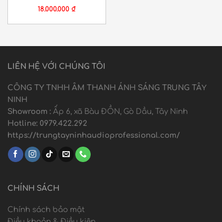
18.000.000
₫
LIÊN HỆ VỚI CHÚNG TÔI
CÔNG TY TNHH ÂM THANH ÁNH SÁNG TRUNG TÂ
Y
NINH
Showroom :
Ấp 6, xã Bàu ĐỒN, Gò Dầu, Tây Ninh
Hotline: 0979.422.292
https://trungtayninhaudioprofessional.com/
CHÍNH SÁCH
Chính sách bảo mật
Điều khoản & Điều kiện