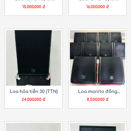
(TTN)
(TTN)
15.000.000
₫
16.000.000
₫
Loa hỏa tiễn 30 (TTN)
Loa monito đồng
trục 40 từ thường
24.000.000
₫
8.500.000
₫
(TTN)