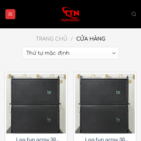
Bỏ
qua
nội
dung
TRANG CHỦ
/
CỬA HÀNG
Loa fun array 30
Loa fun array 30