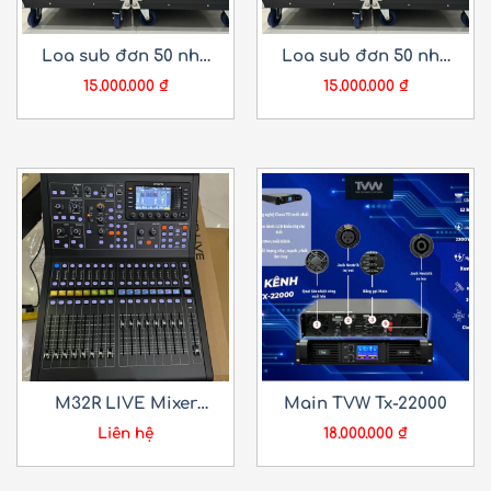
Loa sub đơn 50 nhỏ
Loa sub đơn 50 nhỏ
gọn (TTN)
gọn (TTN)
15.000.000
₫
15.000.000
₫
M32R LIVE Mixer
Main TVW Tx-22000
Digital 40 input 25
Liên hệ
18.000.000
₫
Bus Midas