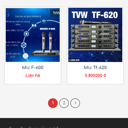
Mic F-600
Mic Tf-620
Liên hệ
5.800.000
₫
1
2